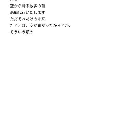
空から降る数多の首
退職代行いたします
ただそれだけの未来
たとえば、空が青かったからとか、
そういう類の
乳飲み児奇譚
生首ラーメン
生首レイヤー降霊会
悩める生首係
母恋
魔女とドール
大変読み応えある応募作品のなかか
ら選ばれたのは以上17作品です。
このなかから最終の入賞作品が選出
されます。
入賞作品の発表は9月15日頃を予定
しております。