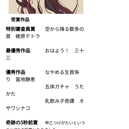
受賞作品
特別審査員賞
空から降る数多の
首 蛯原テトラ
最優秀作品
おはよう！ 三十
三
優秀作品
なやめる生首係
り 笛地静恵
五体ガチャ うた
かた
乳飲み子奇譚 オ
ザワシナコ
奇跡の5秒前賞
甲乙つけがたいという